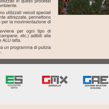
utilizzati in questi processi
'ambiente.
o utilizzati veicoli speciali
nte attrezzate, permettono
o per la movimentazione di
avviene per ogni tipo di
 campane, etc.) adibiti alla
e ALU latta.
ia un programma di pulizia
.