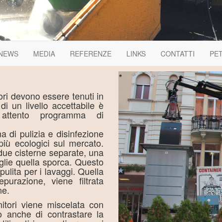
NEWS
MEDIA
REFERENZE
LINKS
CONTATTI
PET
tori devono essere tenuti in
i un livello accettabile è
 attento programma di
ma di pulizia e disinfezione
 più ecologici sul mercato.
 due cisterne separate, una
glie quella sporca. Questo
ulita per i lavaggi. Quella
purazione, viene filtrata
ne.
nitori viene miscelata con
do anche di contrastare la