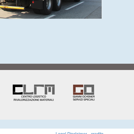
Legal Disclaimer
-
credits