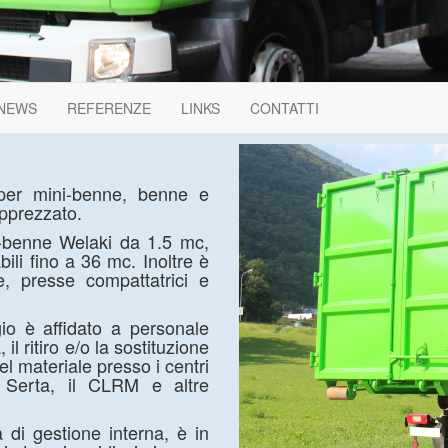
NEWS
REFERENZE
LINKS
CONTATTI
 per mini-benne, benne e
apprezzato.
i-benne Welaki da 1.5 mc,
li fino a 36 mc. Inoltre è
e, presse compattatrici e
io è affidato a personale
l ritiro e/o la sostituzione
l materiale presso i centri
ro Serta, il CLRM e altre
 di gestione interna, è in