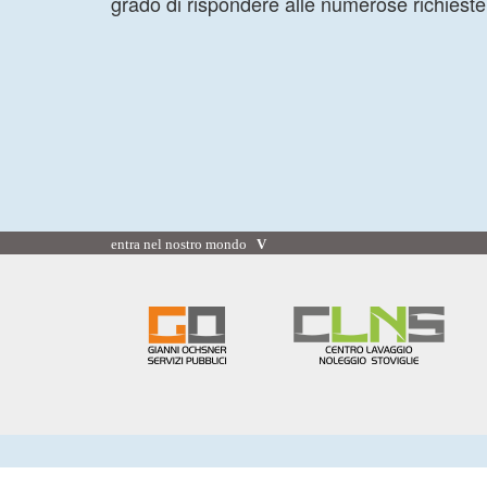
grado di rispondere alle numerose richieste 
entra nel nostro mondo
V